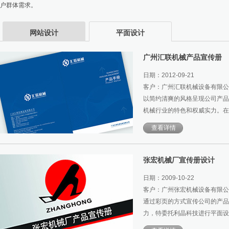
户群体需求。
网站设计
平面设计
广州汇联机械产品宣传册
日期：2012-09-21
客户：广州汇联机械设备有限公
以简约清爽的风格呈现公司产品
机械行业的特色和权威实力。在
查看详情
张宏机械厂宣传册设计
日期：2009-10-22
客户：广州张宏机械设备有限公
通过彩页的方式宣传公司的产品
力，特委托利晶科技进行平面设