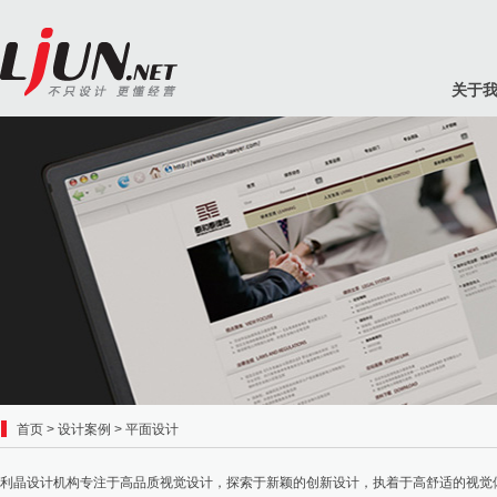
关于
首页
>
设计案例
> 平面设计
利晶设计机构专注于高品质视觉设计，探索于新颖的创新设计，执着于高舒适的视觉